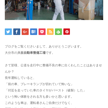
ブログをご覧くださいまして、ありがとうございます。
大分市の
大在自動車整備工場
です。
さて皆様、公道を走行中に整備不良の車に出くわしたことはありませ
んか？
長年運転していると、
「前の車、ブレーキランプが切れていて怖いな」
「付近を走っていた車のタイヤがバースト（破裂）した」
という怖い体験をされる方も多いかと思います。
このような車は、運転者さんご自身だけでなく、