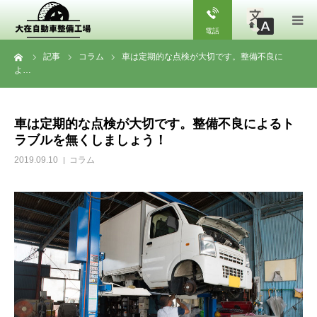
電話
ーム
記事
コラム
車は定期的な点検が大切です。整備不良に
会社案内
よ…
サービス案内
車は定期的な点検が大切です。整備不良によるト
ラブルを無くしましょう！
お問合せ
2019.09.10
コラム
記事
お知らせ
よくある質問